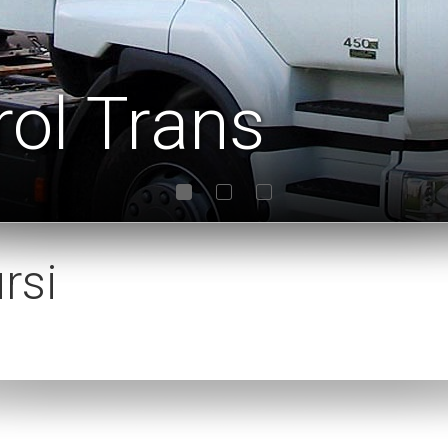
rol Trans
rsi
1
2
3