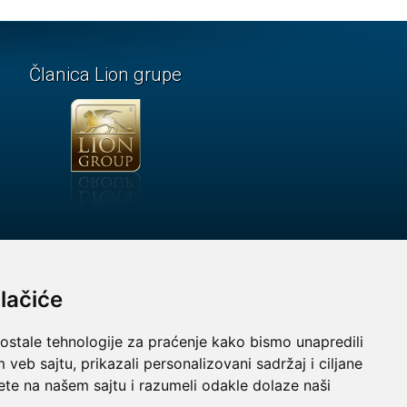
Članica Lion grupe
lačiće
 ostale tehnologije za praćenje kako bismo unapredili
veb sajtu, prikazali personalizovani sadržaj i ciljane
sete na našem sajtu i razumeli odakle dolaze naši