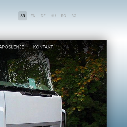
SR
EN
DE
HU
RO
BG
APOSLENJE
KONTAKT