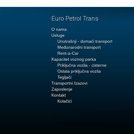
Euro Petrol Trans
O nama
Usluge
Unutrašnji - domaći transport
Međunarodni transport
Rent-a-Car
Kapacitet voznog parka
Priključna vozila - cisterne
Ostala priključna vozila
Tegljači
Transportni Izazovi
Zaposlenje
Kontakt
Kolačići