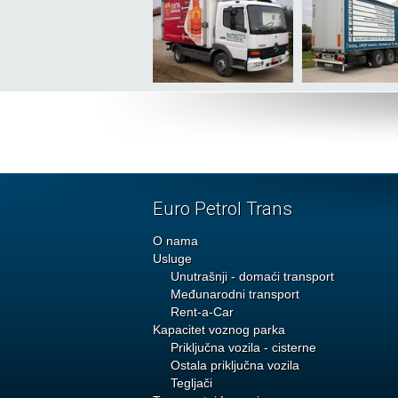
Euro Petrol Trans
O nama
Usluge
Unutrašnji - domaći transport
Međunarodni transport
Rent-a-Car
Kapacitet voznog parka
Priključna vozila - cisterne
Ostala priključna vozila
Tegljači