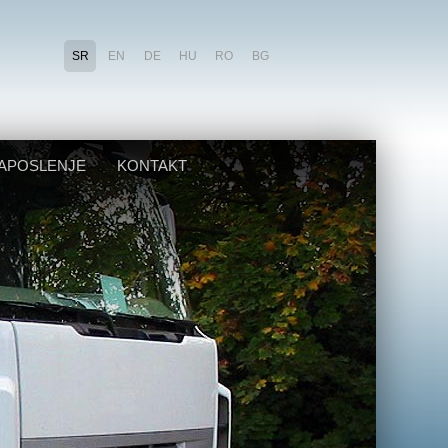
SR
EN
DE
HU
RO
BG
APOSLENJE
KONTAKT