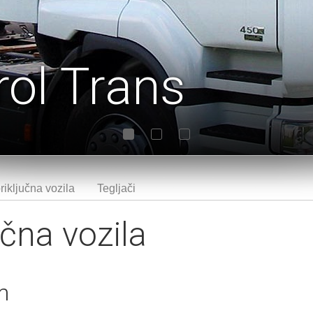
rol Trans
riključna vozila
Tegljači
1
2
3
učna vozila
m