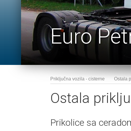
Euro Pet
Priključna vozila - cisterne
Ostala p
Ostala priklj
Prikolice sa cerado