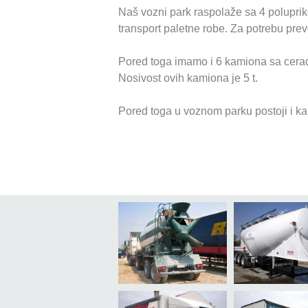
Naš vozni park raspolaže sa 4 poluprikol
transport paletne robe. Za potrebu pr
Pored toga imamo i 6 kamiona sa cerado
Nosivost ovih kamiona je 5 t.
Pored toga u voznom parku postoji i ka