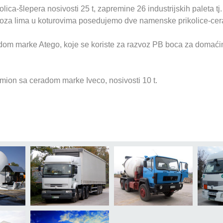
ica-šlepera nosivosti 25 t, zapremine 26 industrijskih paleta tj.
evoza lima u koturovima posedujemo dve namenske prikolice-cer
m marke Atego, koje se koriste za razvoz PB boca za domaćinst
mion sa ceradom marke Iveco, nosivosti 10 t.