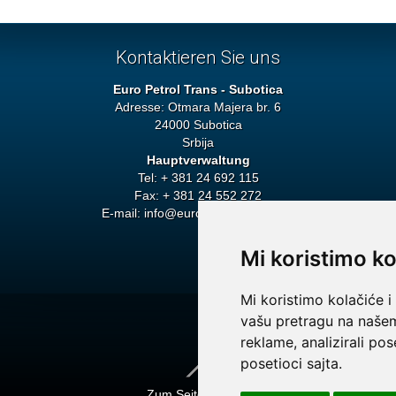
Kontaktieren Sie uns
Euro Petrol Trans - Subotica
Adresse: Otmara Majera br. 6
24000 Subotica
Srbija
Hauptverwaltung
Tel: + 381 24 692 115
Fax: + 381 24 552 272
E-mail:
info@euro-petroltrans.com
Mi koristimo ko
Mi koristimo kolačiće i
vašu pretragu na našem 
reklame, analizirali po
posetioci sajta.
Zum Seitenanfang