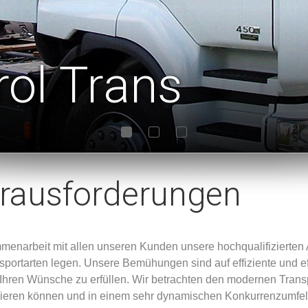
rol Trans
erausforderungen
1
2
3
menarbeit mit allen unseren Kunden unsere hochqualifizierten A
nsportarten legen. Unsere Bemühungen sind auf effiziente und e
le Ihren Wünsche zu erfüllen. Wir betrachten den modernen Trans
rieren können und in einem sehr dynamischen Konkurrenzumfeld