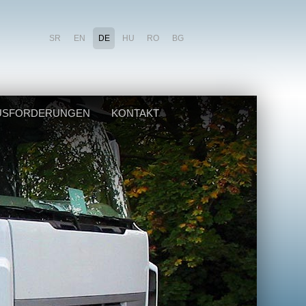
SR
EN
DE
HU
RO
BG
USFORDERUNGEN
KONTAKT